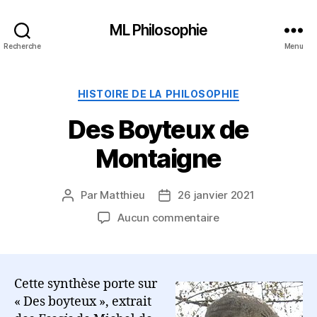
ML Philosophie
Recherche
Menu
Catégories
HISTOIRE DE LA PHILOSOPHIE
Des Boyteux de
Montaigne
Par
Matthieu
26 janvier 2021
Auteur
Date
de
de
sur
Aucun commentaire
l’article
l’article
Des
Boyteux
de
Montaigne
Cette synthèse porte sur
« Des boyteux », extrait