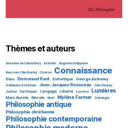
Thèmes et auteurs
Anselme de Cantorbéry
Aristote
Augustin d Hippone
Connaissance
Averroès / Ibn Rushd
Cicéron
Emmanuel Kant
Dieu
Esthétique
George Berkeley
Jean-Jacques Rousseau
Guillaume d Ockham
John Dewey
Lumières
Langage
Liberté
Justice
Karl Popper
Lucrèce
Mylène Farmer
Marc Aurèle
Morale
Mort
Ontologie
Philosophie antique
Philosophie chrétienne
Philosophie contemporaine
Philosophie moderne