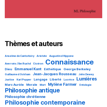
Thèmes et auteurs
Anselme de Cantorbéry
Aristote
Augustin d Hippone
Connaissance
Averroès / Ibn Rushd
Cicéron
Emmanuel Kant
Dieu
Esthétique
George Berkeley
Jean-Jacques Rousseau
Guillaume d Ockham
John Dewey
Lumières
Langage
Liberté
Justice
Karl Popper
Lucrèce
Mylène Farmer
Marc Aurèle
Morale
Mort
Ontologie
Philosophie antique
Philosophie chrétienne
Philosophie contemporaine