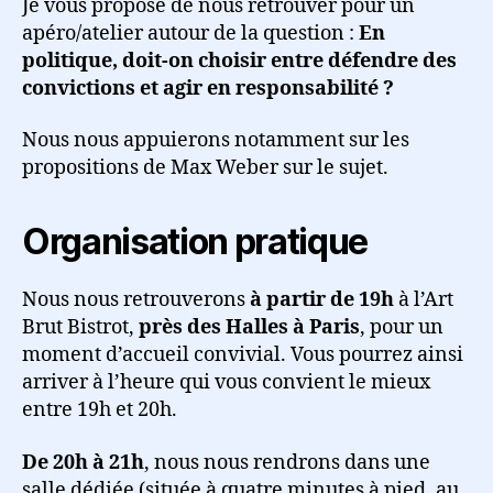
Je vous propose de nous retrouver pour un
–
apéro/atelier autour de la question :
En
En
politique,
politique, doit-on choisir entre défendre des
doit-
convictions et agir en responsabilité ?
on
choisir
Nous nous appuierons notamment sur les
entre
propositions de Max Weber sur le sujet.
convictions
et
responsabilité
Organisation pratique
?
Nous nous retrouverons
à partir de 19h
à l’Art
Brut Bistrot,
près des Halles à Paris
, pour un
moment d’accueil convivial. Vous pourrez ainsi
arriver à l’heure qui vous convient le mieux
entre 19h et 20h.
De 20h à 21h
, nous nous rendrons dans une
salle dédiée (située à quatre minutes à pied, au