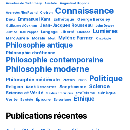
Anselme de Cantorbéry
Aristote
Augustin d Hippone
Connaissance
Averroès / Ibn Rushd
Cicéron
Emmanuel Kant
Dieu
Esthétique
George Berkeley
Jean-Jacques Rousseau
Guillaume d Ockham
John Dewey
Lumières
Langage
Liberté
Justice
Karl Popper
Lucrèce
Mylène Farmer
Marc Aurèle
Morale
Mort
Ontologie
Philosophie antique
Philosophie chrétienne
Philosophie contemporaine
Philosophie moderne
Politique
Philosophie médiévale
Platon
Plotin
Science
Religion
Scepticisme
René Descartes
Science et Vérité
Stoïcisme
Sénèque
Sextus Empiricus
Éthique
Vérité
Épicure
Épictète
Épicurisme
Publications récentes