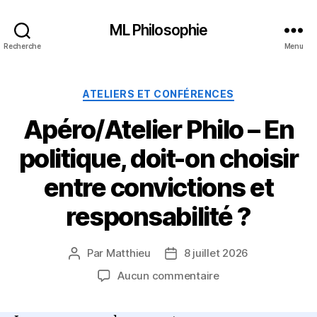
ML Philosophie
Recherche
Menu
Catégories
ATELIERS ET CONFÉRENCES
Apéro/Atelier Philo – En
politique, doit-on choisir
entre convictions et
responsabilité ?
Par
Matthieu
8 juillet 2026
Auteur
Date
de
de
sur
Aucun commentaire
l’article
l’article
Apéro/Atelier
Philo