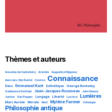
Thèmes et auteurs
Anselme de Cantorbéry
Aristote
Augustin d Hippone
Connaissance
Averroès / Ibn Rushd
Cicéron
Emmanuel Kant
Dieu
Esthétique
George Berkeley
Jean-Jacques Rousseau
Guillaume d Ockham
John Dewey
Lumières
Langage
Liberté
Justice
Karl Popper
Lucrèce
Mylène Farmer
Marc Aurèle
Morale
Mort
Ontologie
Philosophie antique