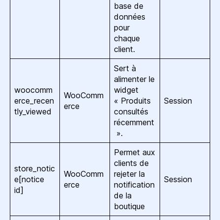
base de
données
pour
chaque
client.
Sert à
alimenter le
woocomm
widget
WooComm
erce_recen
« Produits
Session
erce
tly_viewed
consultés
récemment
».
Permet aux
clients de
store_notic
WooComm
rejeter la
e[notice
Session
erce
notification
id]
de la
boutique