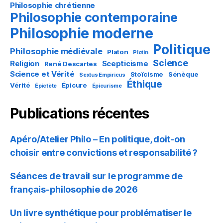
Philosophie chrétienne
Philosophie contemporaine
Philosophie moderne
Politique
Philosophie médiévale
Platon
Plotin
Science
Religion
Scepticisme
René Descartes
Science et Vérité
Stoïcisme
Sénèque
Sextus Empiricus
Éthique
Vérité
Épicure
Épictète
Épicurisme
Publications récentes
Apéro/Atelier Philo – En politique, doit-on
choisir entre convictions et responsabilité ?
Séances de travail sur le programme de
français-philosophie de 2026
Un livre synthétique pour problématiser le