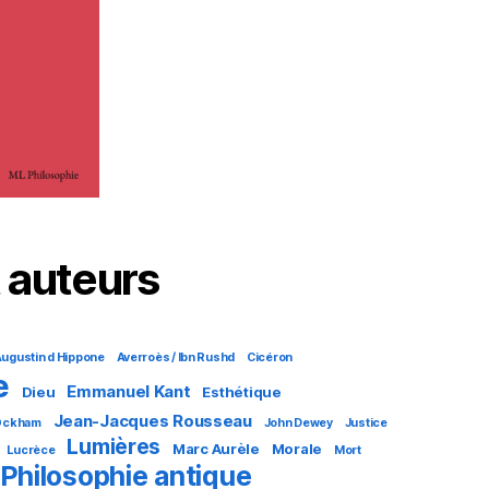
 auteurs
ugustin d Hippone
Averroès / Ibn Rushd
Cicéron
e
Emmanuel Kant
Dieu
Esthétique
Jean-Jacques Rousseau
 Ockham
John Dewey
Justice
Lumières
Marc Aurèle
Morale
Lucrèce
Mort
Philosophie antique