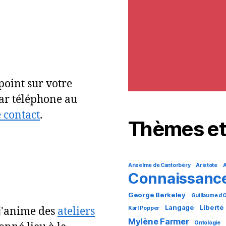
point sur votre
par téléphone au
 contact
.
Thèmes et
Anselme de Cantorbéry
Aristote
A
Connaissanc
George Berkeley
Guillaume d
Langage
Liberté
Karl Popper
 j'anime des
ateliers
Mylène Farmer
Ontologie