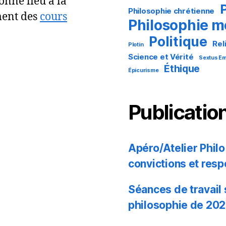
onné lieu à la
Philosophie chrétienne
ment des
cours
Philosophie 
Politique
Rel
Plotin
Science et Vérité
Sextus Em
Éthique
Épicurisme
Publicatio
Apéro/Atelier Philo 
convictions et resp
Séances de travail
philosophie de 20