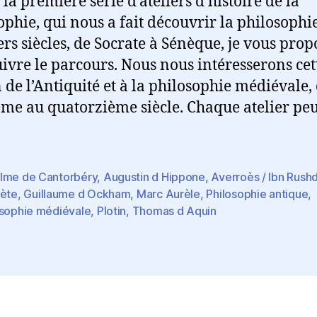
 la première série d’ateliers d’histoire de la
e
de
article
l’article
ophie, qui nous a fait découvrir la philosophi
rs siècles, de Socrate à Sénèque, je vous prop
ivre le parcours. Nous nous intéresserons cett
in de l’Antiquité et à la philosophie médiévale,
me au quatorzième siècle. Chaque atelier peu
lme de Cantorbéry
,
Augustin d Hippone
,
Averroès / Ibn Rush
tète
,
Guillaume d Ockham
,
Marc Aurèle
,
Philosophie antique
,
es
osophie médiévale
,
Plotin
,
Thomas d Aquin