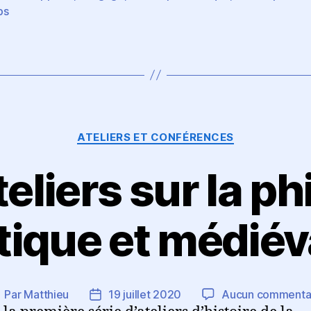
es
ps
Catégories
ATELIERS ET CONFÉRENCES
teliers sur la p
tique et médiév
Par
Matthieu
19 juillet 2020
Aucun commenta
uteur
Date