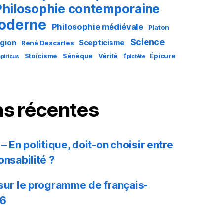
Philosophie contemporaine
moderne
Philosophie médiévale
Platon
Science
igion
Scepticisme
René Descartes
Stoïcisme
Sénèque
Vérité
Épicure
piricus
Épictète
ns récentes
– En politique, doit-on choisir entre
onsabilité ?
 sur le programme de français-
26