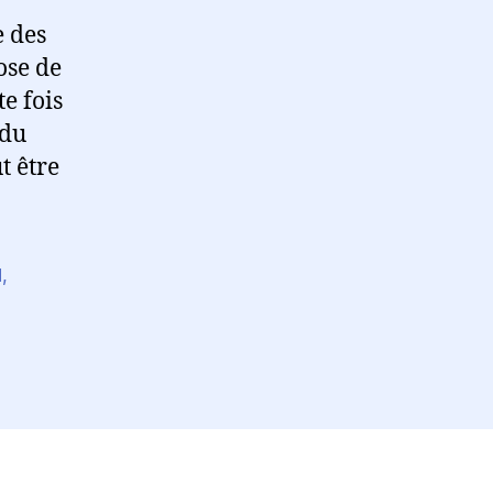
d’ateliers
e des
sur
ose de
la
e fois
philosophie
 du
antique
et
t être
médiévale
d
,