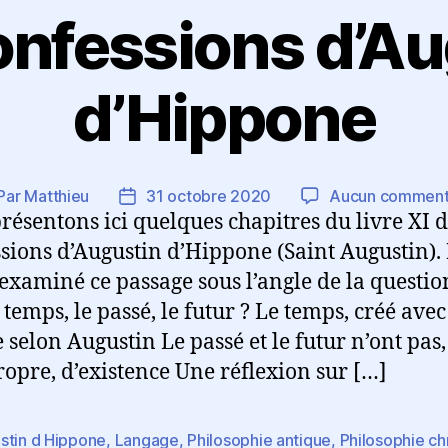
onfessions d’Au
d’Hippone
Par
Matthieu
31 octobre 2020
Aucun comment
teur
Date
résentons ici quelques chapitres du livre XI 
de
rticle
l’article
sions d’Augustin d’Hippone (Saint Augustin).
examiné ce passage sous l’angle de la questio
 temps, le passé, le futur ? Le temps, créé avec
selon Augustin Le passé et le futur n’ont pas,
ropre, d’existence Une réflexion sur […]
stin d Hippone
,
Langage
,
Philosophie antique
,
Philosophie ch