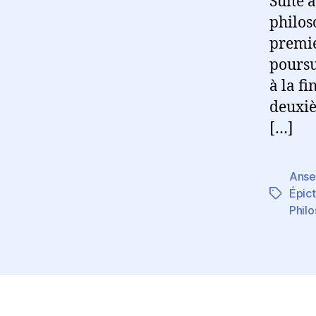
Suite à
d
l’
philos
premie
poursu
à la f
deuxiè
[…]
Anse
Épic
Étiquett
Phil