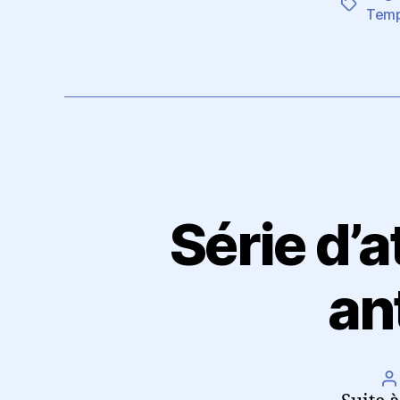
Étiquett
Tem
Série d’a
an
A