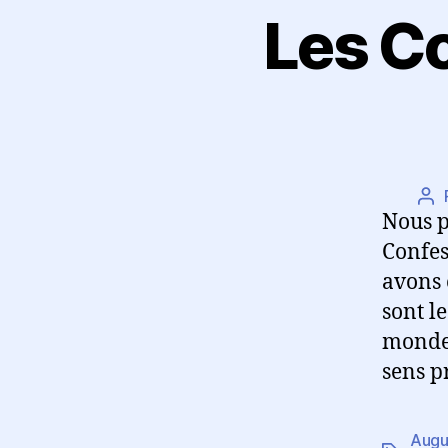
Les C
Au
Nous p
de
l’a
Confes
avons 
sont le
monde 
sens p
Augu