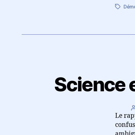
Démo
Étiquett
Science e
Le rap
confusi
ambigu