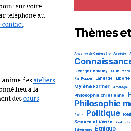
point sur votre
par téléphone au
 contact
.
Thèmes et
Anselme de Cantorbéry
Aristote
A
Connaissanc
George Berkeley
Guillaume d
Langage
Liberté
Karl Popper
 j'anime des
ateliers
Mylène Farmer
Ontologie
onné lieu à la
Philosophie chrétienne
ment des
cours
Philosophie 
Politique
Rel
Plotin
Science et Vérité
Sextus Em
Éthique
Épicurisme