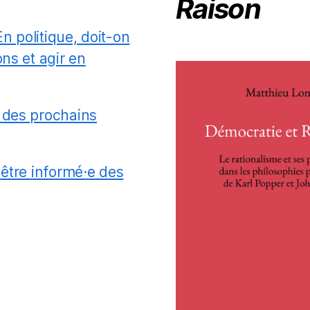
Raison
En politique, doit-on
ns et agir en
 des prochains
 être informé·e des