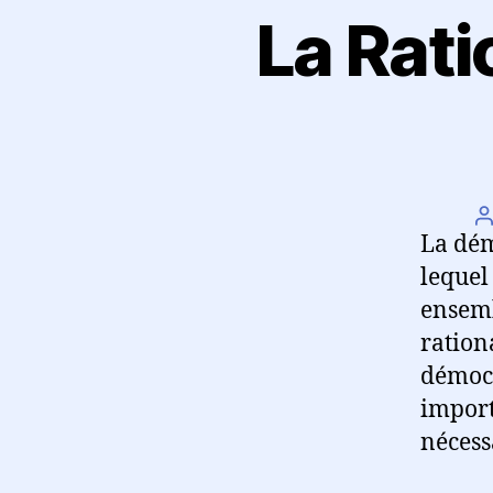
La Rati
A
La dém
l
lequel
ensemb
ration
démocr
import
nécess