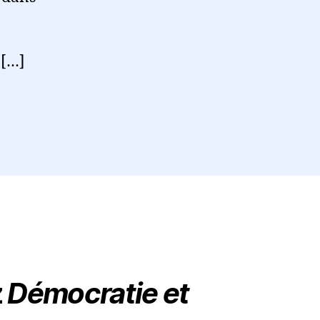
–
Série
d’Ateliers
 […]
z
Démocratie et