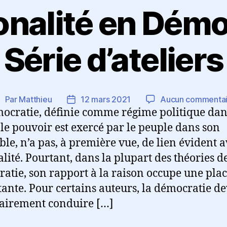
onalité en Démo
Série d’ateliers
Par
Matthieu
12 mars 2021
Aucun commentai
uteur
Date
ocratie, définie comme régime politique dan
de
de
’article
l’article
 le pouvoir est exercé par le peuple dans son
le, n’a pas, à première vue, de lien évident a
alité. Pourtant, dans la plupart des théories de
atie, son rapport à la raison occupe une pla
ante. Pour certains auteurs, la démocratie de
airement conduire […]