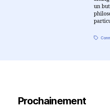
un but
philos
partic
Conn
Étiquett
Prochainement