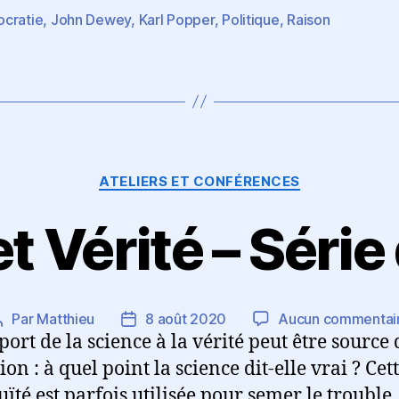
cratie
,
John Dewey
,
Karl Popper
,
Politique
,
Raison
es
Catégories
ATELIERS ET CONFÉRENCES
t Vérité – Série 
Par
Matthieu
8 août 2020
Aucun commentai
Auteur
Date
port de la science à la vérité peut être source 
de
de
l’article
l’article
on : à quel point la science dit-elle vrai ? Cet
ïté est parfois utilisée pour semer le trouble