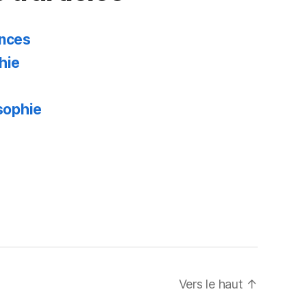
ences
hie
osophie
Vers le haut
↑