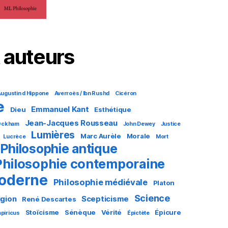
 auteurs
ugustin d Hippone
Averroès / Ibn Rushd
Cicéron
e
Emmanuel Kant
Dieu
Esthétique
Jean-Jacques Rousseau
 Ockham
John Dewey
Justice
Lumières
Marc Aurèle
Morale
Lucrèce
Mort
Philosophie antique
Philosophie contemporaine
moderne
Philosophie médiévale
Platon
Science
igion
Scepticisme
René Descartes
Stoïcisme
Sénèque
Vérité
Épicure
piricus
Épictète