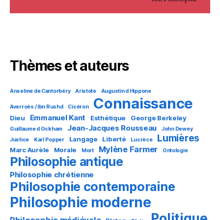
Thèmes et auteurs
Anselme de Cantorbéry
Aristote
Augustin d Hippone
Connaissance
Averroès / Ibn Rushd
Cicéron
Emmanuel Kant
Dieu
Esthétique
George Berkeley
Jean-Jacques Rousseau
Guillaume d Ockham
John Dewey
Lumières
Langage
Liberté
Justice
Karl Popper
Lucrèce
Mylène Farmer
Marc Aurèle
Morale
Mort
Ontologie
Philosophie antique
Philosophie chrétienne
Philosophie contemporaine
Philosophie moderne
Politique