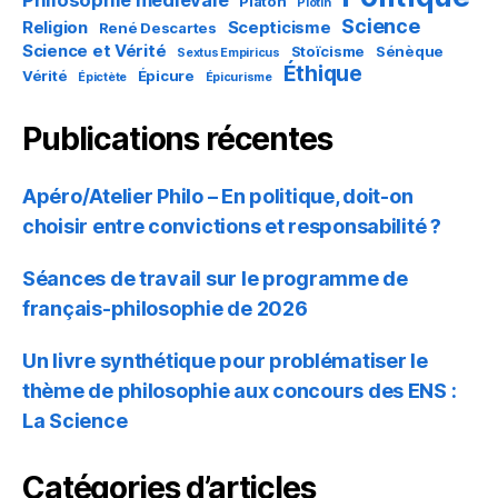
Philosophie médiévale
Platon
Plotin
Science
Religion
Scepticisme
René Descartes
Science et Vérité
Stoïcisme
Sénèque
Sextus Empiricus
Éthique
Vérité
Épicure
Épictète
Épicurisme
Publications récentes
Apéro/Atelier Philo – En politique, doit-on
choisir entre convictions et responsabilité ?
Séances de travail sur le programme de
français-philosophie de 2026
Un livre synthétique pour problématiser le
thème de philosophie aux concours des ENS :
La Science
Catégories d’articles