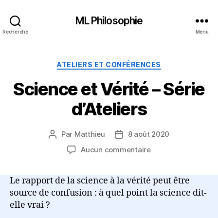
ML Philosophie
Recherche
Menu
Catégories
ATELIERS ET CONFÉRENCES
Science et Vérité – Série
d’Ateliers
Par
Matthieu
8 août 2020
Auteur
Date
de
de
sur
Aucun commentaire
l’article
l’article
Science
et
Le rapport de la science à la vérité peut être
Vérité
source de confusion : à quel point la science dit-
–
Série
elle vrai ?
d’Ateliers