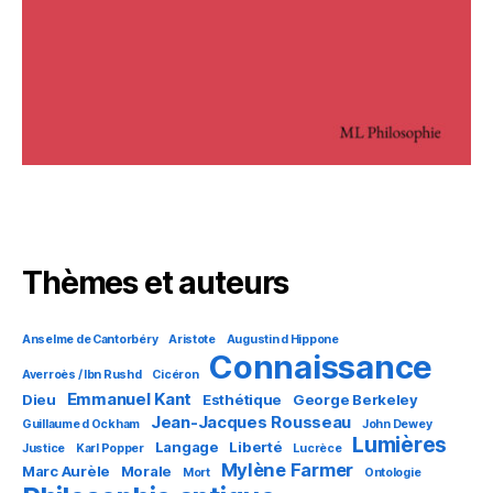
Thèmes et auteurs
Anselme de Cantorbéry
Aristote
Augustin d Hippone
Connaissance
Averroès / Ibn Rushd
Cicéron
Emmanuel Kant
Dieu
Esthétique
George Berkeley
Jean-Jacques Rousseau
Guillaume d Ockham
John Dewey
Lumières
Langage
Liberté
Justice
Karl Popper
Lucrèce
Mylène Farmer
Marc Aurèle
Morale
Mort
Ontologie