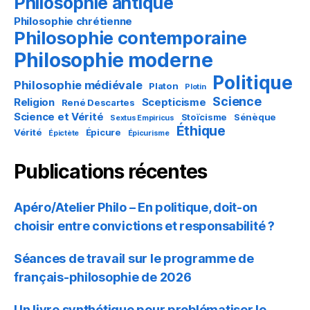
Philosophie antique
Philosophie chrétienne
Philosophie contemporaine
Philosophie moderne
Politique
Philosophie médiévale
Platon
Plotin
Science
Religion
Scepticisme
René Descartes
Science et Vérité
Stoïcisme
Sénèque
Sextus Empiricus
Éthique
Vérité
Épicure
Épictète
Épicurisme
Publications récentes
Apéro/Atelier Philo – En politique, doit-on
choisir entre convictions et responsabilité ?
Séances de travail sur le programme de
français-philosophie de 2026
Un livre synthétique pour problématiser le