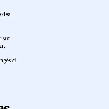
e des
e sur
ent
agés si
as