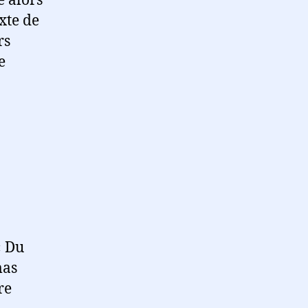
e alors
xte de
rs
e
« Du
as
re