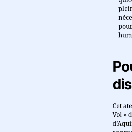
quic
plei
néce
pour
huma
Po
dis
Cet ate
Vol » 
d’Aqui