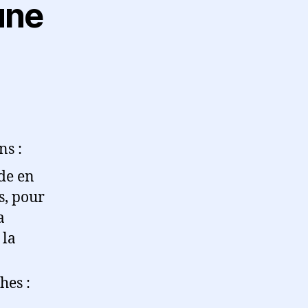
une
ns :
de en
s, pour
a
 la
hes :