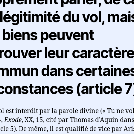
légitimité du vol, mai
s biens peuvent
rouver leur caractèr
mmun dans certaine
constances (article 7
ol est interdit par la parole divine (« Tu ne vo
»,
Exode
, XX, 15, cité par Thomas d’Aquin dan
icle 5). De même, il est qualifié de vice par Ari