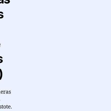
s
e
s
)
leras
s
stote.