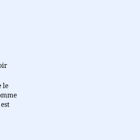
oir
 le
’homme
 est