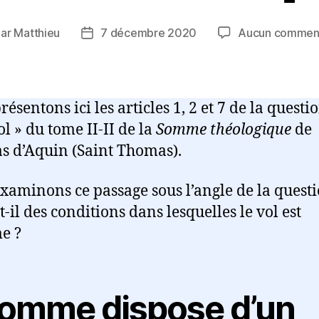
Par
Matthieu
7 décembre 2020
Aucun comment
eur
Date
de
ticle
l’article
ésentons ici les articles 1, 2 et 7 de la questi
ol » du tome II-II de la
Somme théologique
de
 d’Aquin (Saint Thomas).
xaminons ce passage sous l’angle de la questi
t-il des conditions dans lesquelles le vol est
me ?
homme dispose d’un