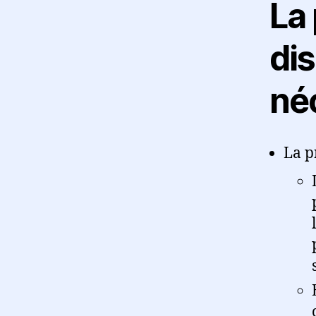
La 
dis
néc
La p