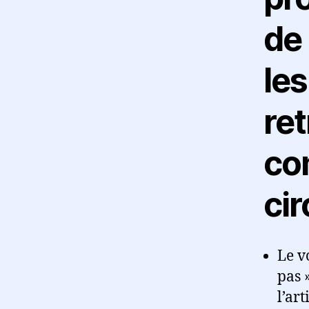
de 
le
ret
co
cir
Le v
pas 
l’art