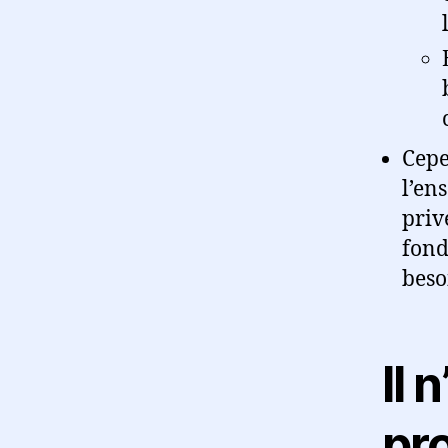
Cepe
l’en
priv
fond
beso
Il 
pr