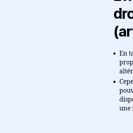
dro
(ar
En t
prop
alté
Cepe
pouv
disp
une 