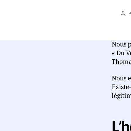
Aut
de
l’ar
Nous pr
« Du V
Thomas
Nous e
Existe-
légiti
L’