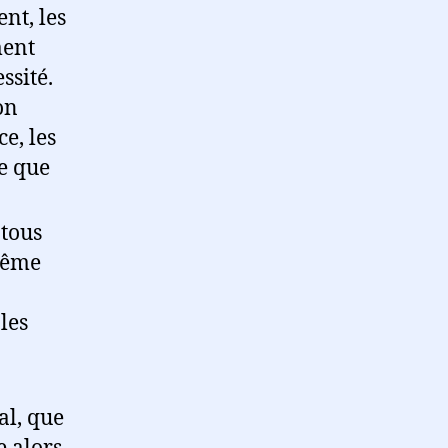
nt, les
ment
ssité.
on
e, les
e que
 tous
même
les
al, que