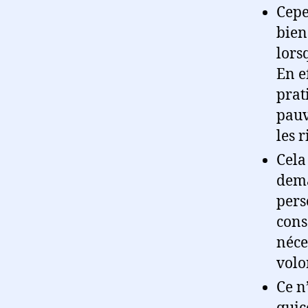
Cepe
bien
lorsq
En e
prat
pauv
les 
Cela
dema
pers
cons
néce
volo
Ce n