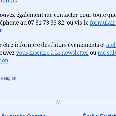
ription
.
ouvez également me contacter pour toute que
léphone au 07 81 73 33 82, ou via le
formulair
t
.
r être informé·e des futurs événements et
atel
pouvez
vous inscrire à la newsletter
ou
me sui
don
.
,
Religion
es