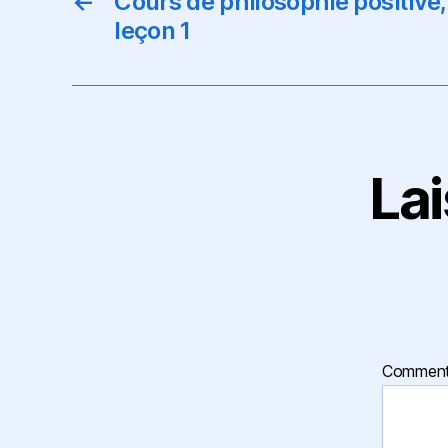
←
Cours de philosophie positive
leçon 1
La
Comment