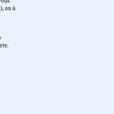
Vous
), ou à
e
rte.