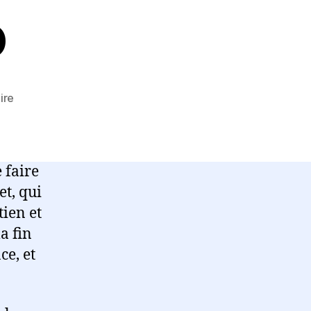
o
sur
ire
Peut-
on
Prouver
l’Existence
 faire
de
et, qui
Dieu
ien et
?
–
a fin
Atelier
ce, et
Philo