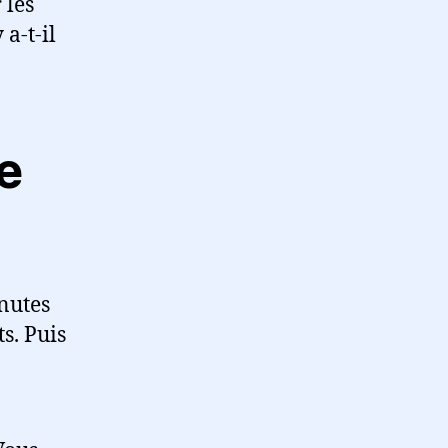
 les
a-t-il
e
nutes
s. Puis