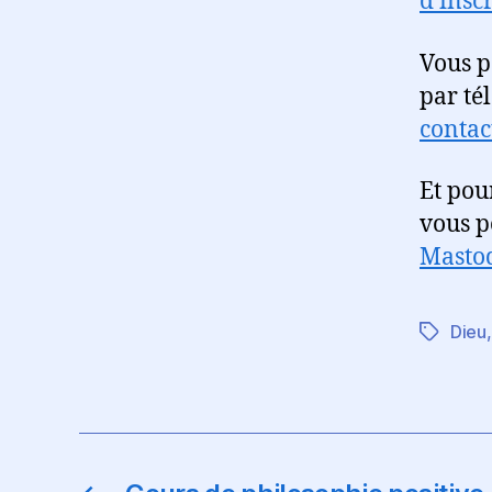
d’insc
Vous p
par té
contac
Et pou
vous 
Masto
Dieu
Étiquett