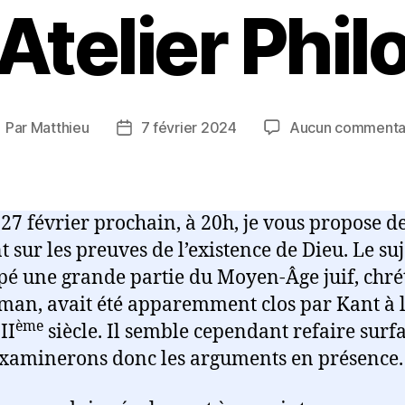
Atelier Phil
Par
Matthieu
7 février 2024
Aucun commenta
uteur
Date
e
de
article
l’article
27 février prochain, à 20h, je vous propose de
t sur les preuves de l’existence de Dieu. Le suj
pé une grande partie du Moyen-Âge juif, chrét
an, avait été apparemment clos par Kant à l
ème
II
siècle. Il semble cependant refaire surfa
xaminerons donc les arguments en présence.