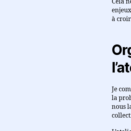
Cela n
enjeux 
à croir
Or
l’a
Je com
la pro
nous l
collec