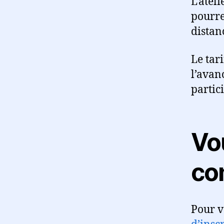
L’atel
pourrez
distan
Le tar
l’avan
partic
Vou
co
Pour vo