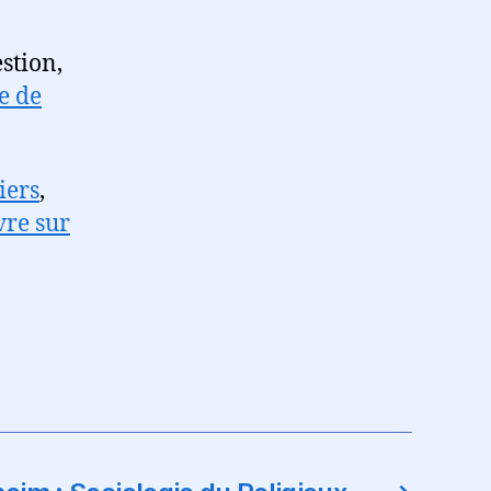
stion,
e de
iers
,
vre sur