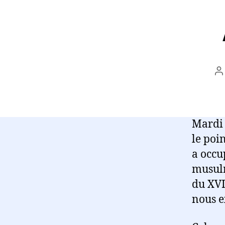
A
d
l’
Mardi 
le poin
a occu
musulm
du XVI
nous e