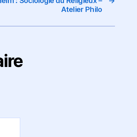
eim : Sociologie du Religieux –
→
Atelier Philo
ire