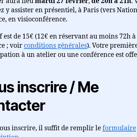
ier aura lieu
mardi 27 février
,
de 20h à 21h
. 
 y assister en présentiel, à Paris (vers Nation
ce, en visioconférence.
if est de 15€ (12€ en réservant au moins 72h à
ce ; voir
conditions générales
). Votre premièr
ipation à un atelier ou une conférence est offe
s inscrire / Me
ntacter
us inscrire, il suffit de remplir le
formulaire