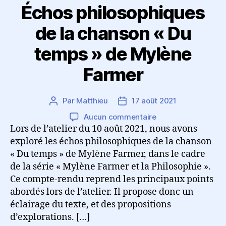
Échos philosophiques
de la chanson « Du
temps » de Mylène
Farmer
Par
Matthieu
17 août 2021
Auteur
Date
de
de
sur
Aucun commentaire
l’article
l’article
Échos
Lors de l’atelier du 10 août 2021, nous avons
philosophiques
exploré les échos philosophiques de la chanson
de
« Du temps » de Mylène Farmer, dans le cadre
la
de la série « Mylène Farmer et la Philosophie ».
chanson
Ce compte-rendu reprend les principaux points
«
abordés lors de l’atelier. Il propose donc un
Du
éclairage du texte, et des propositions
temps
d’explorations. […]
»