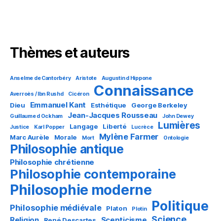
Thèmes et auteurs
Anselme de Cantorbéry
Aristote
Augustin d Hippone
Connaissance
Averroès / Ibn Rushd
Cicéron
Emmanuel Kant
Dieu
Esthétique
George Berkeley
Jean-Jacques Rousseau
Guillaume d Ockham
John Dewey
Lumières
Langage
Liberté
Justice
Karl Popper
Lucrèce
Mylène Farmer
Marc Aurèle
Morale
Mort
Ontologie
Philosophie antique
Philosophie chrétienne
Philosophie contemporaine
Philosophie moderne
Politique
Philosophie médiévale
Platon
Plotin
Science
Religion
Scepticisme
René Descartes