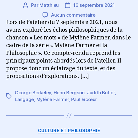
Par
Matthieu
16 septembre 2021
Auteur
Date
de
de
sur
Aucun commentaire
l’article
l’article
Échos
Lors de l’atelier du 7 septembre 2021, nous
philosophiques
avons exploré les échos philosophiques de la
de
chanson « Les mots » de Mylène Farmer, dans le
la
cadre de la série « Mylène Farmer et la
chanson
Philosophie ». Ce compte-rendu reprend les
«
principaux points abordés lors de l’atelier. Il
Les
propose donc un éclairage du texte, et des
mots
propositions d’explorations. […]
»
de
Mylène
George Berkeley
,
Henri Bergson
,
Judith Butler
,
Farmer
Étiquettes
Langage
,
Mylène Farmer
,
Paul Ricœur
Catégories
CULTURE ET PHILOSOPHIE