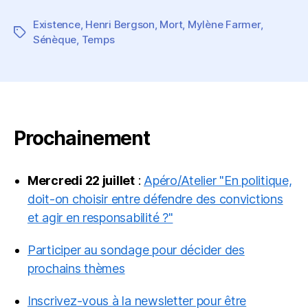
de
Mylène
Existence
,
Henri Bergson
,
Mort
,
Mylène Farmer
,
Farmer
Étiquettes
Sénèque
,
Temps
Prochainement
Mercredi 22 juillet
:
Apéro/Atelier "En politique,
doit-on choisir entre défendre des convictions
et agir en responsabilité ?"
Participer au sondage pour décider des
prochains thèmes
Inscrivez-vous à la newsletter pour être