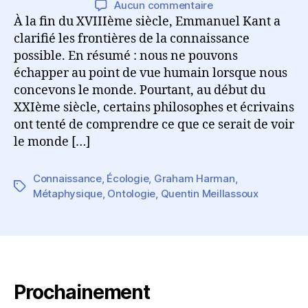
sur
Aucun commentaire
l’article
l’article
Voir
À la fin du XVIIIème siècle, Emmanuel Kant a
le
clarifié les frontières de la connaissance
monde
possible. En résumé : nous ne pouvons
d’un
échapper au point de vue humain lorsque nous
point
concevons le monde. Pourtant, au début du
de
XXIème siècle, certains philosophes et écrivains
vue
ont tenté de comprendre ce que ce serait de voir
non-
le monde […]
humain
–
Atelier
Connaissance
,
Écologie
,
Graham Harman
,
Philo
Étiquettes
Métaphysique
,
Ontologie
,
Quentin Meillassoux
Prochainement