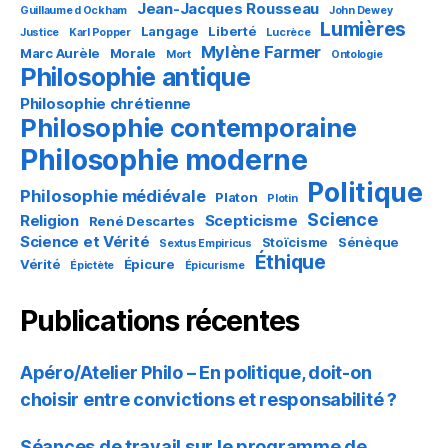
Jean-Jacques Rousseau
Guillaume d Ockham
John Dewey
Lumières
Langage
Liberté
Justice
Karl Popper
Lucrèce
Mylène Farmer
Marc Aurèle
Morale
Mort
Ontologie
Philosophie antique
Philosophie chrétienne
Philosophie contemporaine
Philosophie moderne
Politique
Philosophie médiévale
Platon
Plotin
Science
Religion
Scepticisme
René Descartes
Science et Vérité
Stoïcisme
Sénèque
Sextus Empiricus
Éthique
Vérité
Épicure
Épictète
Épicurisme
Publications récentes
Apéro/Atelier Philo – En politique, doit-on
choisir entre convictions et responsabilité ?
Séances de travail sur le programme de