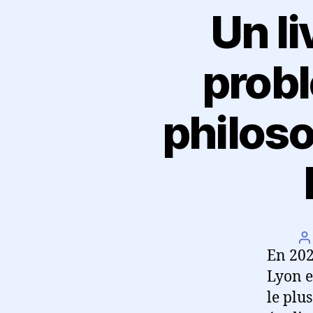
Un l
probl
philos
A
En 202
d
l’
Lyon et
le plu