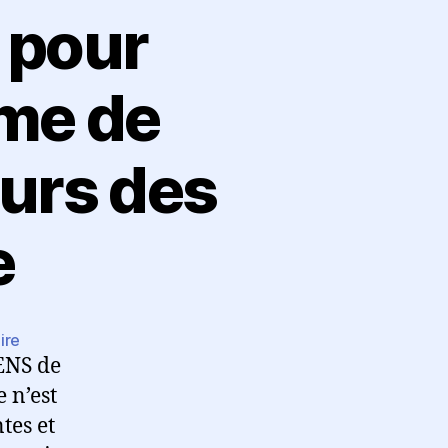
 pour
ème de
urs des
e
sur
ire
ENS de
Un
livre
e n’est
synthétique
tes et
pour