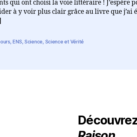
ts qui ont choisi la voie littéraire ! J’espère 
der à y voir plus clair grâce au livre que j’ai é
]
ours
,
ENS
,
Science
,
Science et Vérité
es
Découvre
Raison