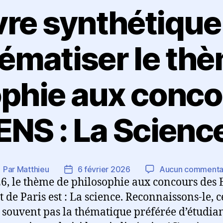
ivre synthétique
ématiser le th
ophie aux conco
ENS : La Scienc
Par
Matthieu
6 février 2026
Aucun commenta
uteur
Date
6, le thème de philosophie aux concours des 
e
de
article
l’article
 de Paris est : La science. Reconnaissons-le, c
s souvent pas la thématique préférée d’étudian