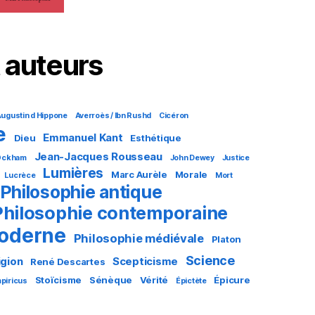
 auteurs
ugustin d Hippone
Averroès / Ibn Rushd
Cicéron
e
Emmanuel Kant
Dieu
Esthétique
Jean-Jacques Rousseau
 Ockham
John Dewey
Justice
Lumières
Marc Aurèle
Morale
Lucrèce
Mort
Philosophie antique
Philosophie contemporaine
moderne
Philosophie médiévale
Platon
Science
igion
Scepticisme
René Descartes
Stoïcisme
Sénèque
Vérité
Épicure
piricus
Épictète