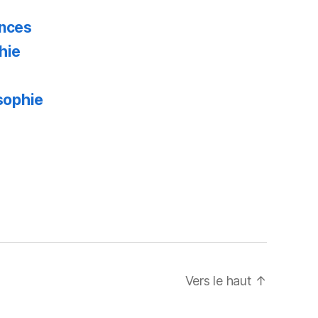
ences
hie
osophie
Vers le haut
↑