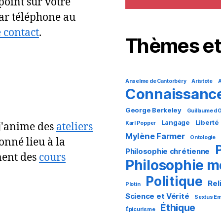
point sur votre
par téléphone au
 contact
.
Thèmes et
Anselme de Cantorbéry
Aristote
A
Connaissanc
George Berkeley
Guillaume d
Langage
Liberté
Karl Popper
 j'anime des
ateliers
Mylène Farmer
Ontologie
onné lieu à la
Philosophie chrétienne
ment des
cours
Philosophie 
Politique
Rel
Plotin
Science et Vérité
Sextus Em
Éthique
Épicurisme