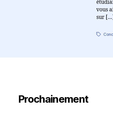
étudian
vous ai
sur […
Conc
Étiquett
Prochainement