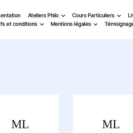
sentation
Ateliers Philo
Cours Particuliers
Li
ifs et conditions
Mentions légales
Témoignag
Ce
produit
a
s
plusieurs
ns.
variations.