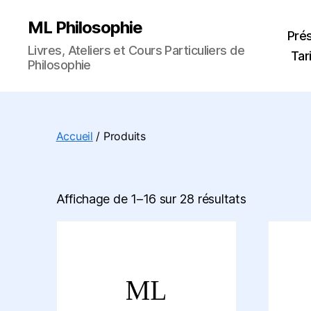
ML Philosophie
Pré
Livres, Ateliers et Cours Particuliers de
Tar
Philosophie
Accueil
/ Produits
Affichage de 1–16 sur 28 résultats
Ce
produit
a
plusieur
variatio