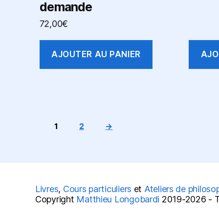
demande
72,00
€
AJOUTER AU PANIER
AJO
1
2
→
Livres
,
Cours particuliers
et
Ateliers de philoso
Copyright
Matthieu Longobardi
2019-2026 - To