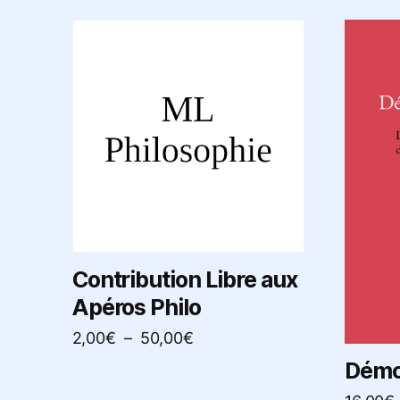
Ce
produit
a
plusieurs
variations.
Les
options
peuvent
être
choisies
sur
Contribution Libre aux
la
Apéros Philo
page
Plage
2,00
€
–
50,00
€
du
de
Démoc
produit
prix :