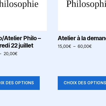
Les
options
t
peuvent
être
s
choisies
sur
/Atelier Philo –
Atelier à la dema
la
edi 22 juillet
Plage
15,00
€
–
60,00
€
page
de
Plage
–
20,00
€
du
prix :
de
produit
15,00€
prix :
à
5,00€
60,00€
à
IX DES OPTIONS
CHOIX DES OPTION
20,00€