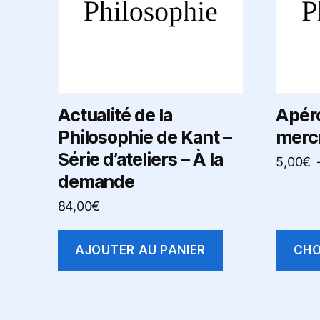
Les
options
peuven
être
choisie
sur
Actualité de la
Apéro
la
Philosophie de Kant –
mercr
page
Série d’ateliers – À la
5,00
€
du
demande
produit
84,00
€
AJOUTER AU PANIER
CHO