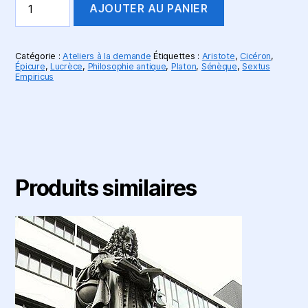
AJOUTER AU PANIER
de
Philosophie
Antique
–
Catégorie :
Ateliers à la demande
Étiquettes :
Aristote
,
Cicéron
,
Série
Épicure
,
Lucrèce
,
Philosophie antique
,
Platon
,
Sénèque
,
Sextus
Empiricus
d’ateliers
–
À
la
demande
Produits similaires