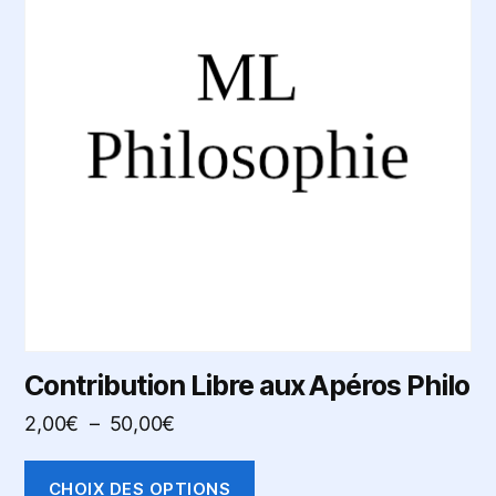
plusieurs
variations.
Les
options
peuvent
être
choisies
sur
la
page
du
produit
Contribution Libre aux Apéros Philo
Plage
2,00
€
–
50,00
€
de
prix :
CHOIX DES OPTIONS