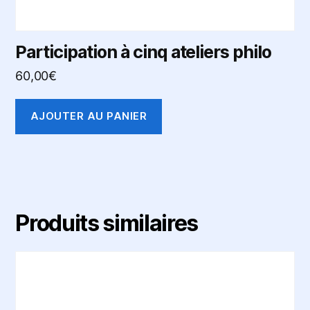
Participation à cinq ateliers philo
60,00
€
AJOUTER AU PANIER
Produits similaires
Ce
produit
a