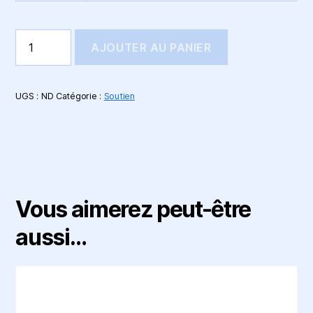
quantité
AJOUTER AU PANIER
de
Soutien
à
ML
UGS :
ND
Catégorie :
Soutien
Philosophie
Vous aimerez peut-être
aussi…