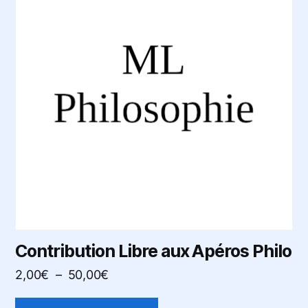
plusieurs
variations.
Les
options
peuvent
être
choisies
sur
la
page
du
produit
Contribution Libre aux Apéros Philo
Plage
2,00
€
–
50,00
€
de