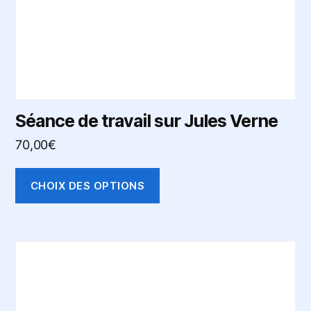
sur
la
page
du
produit
Séance de travail sur Jules Verne
70,00
€
CHOIX DES OPTIONS
Ce
produit
a
plusieurs