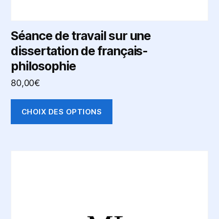
du
produit
Séance de travail sur une
dissertation de français-
philosophie
80,00
€
CHOIX DES OPTIONS
Ce
produit
a
plusieurs
variations.