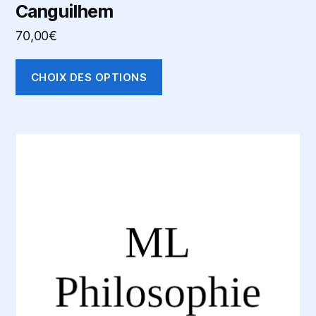
Canguilhem
70,00
€
CHOIX DES OPTIONS
Ce
produit
a
plusieurs
variations.
Les
options
peuvent
être
choisies