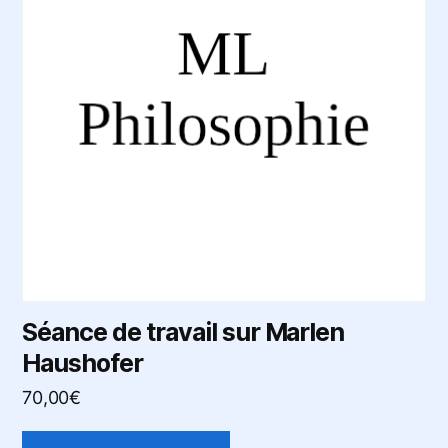
variations.
Les
options
peuvent
être
choisies
sur
la
page
du
produit
Séance de travail sur Marlen
Haushofer
70,00
€