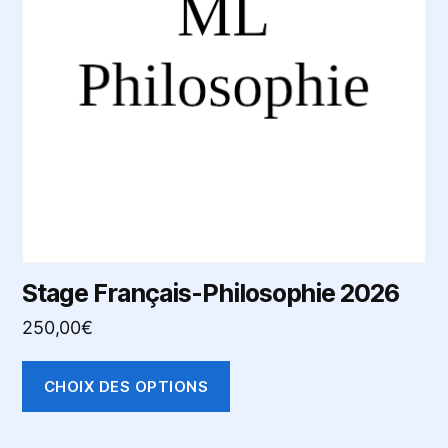
Les
options
peuvent
être
choisies
sur
la
page
du
produit
Stage Français-Philosophie 2026
250,00
€
CHOIX DES OPTIONS